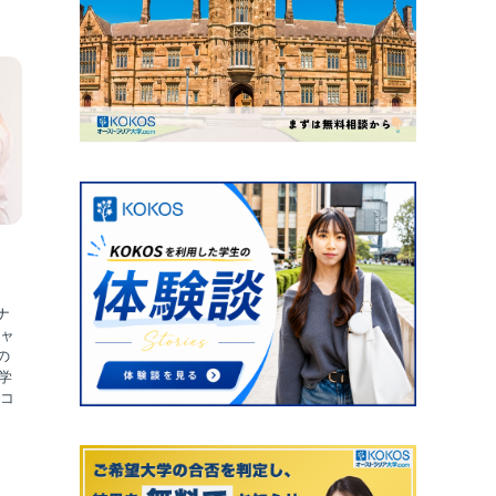
ナ
チャ
の
学
スコ