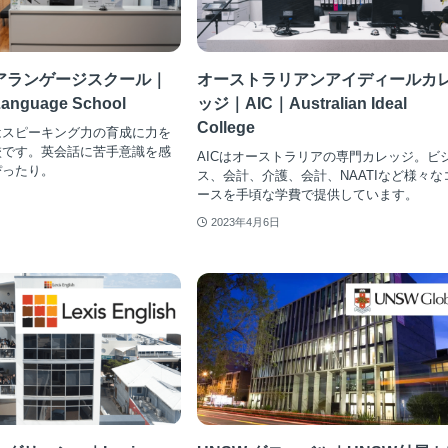
アランゲージスクール｜
オーストラリアンアイディールカ
Language School
ッジ｜AIC｜Australian Ideal
College
はスピーキング力の育成に力を
校です。英会話に苦手意識を感
AICはオーストラリアの専門カレッジ。ビ
ぴったり。
ス、会計、介護、会計、NAATIなど様々な
ースを手頃な学費で提供しています。
2023年4月6日