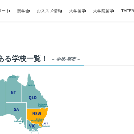
ポート
奨学金
おススメ情報
大学留学
大学院留学
TAFE
ある学校一覧！
– 学校-都市 –