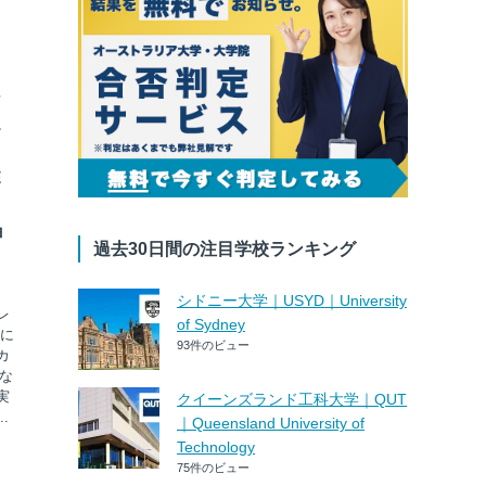
ョ
過去30日間の注目学校ランキング
シドニー大学｜USYD｜University
レ
of Sydney
心に
93件のビュー
カ
な
実
クイーンズランド工科大学｜QUT
.
｜Queensland University of
Technology
75件のビュー