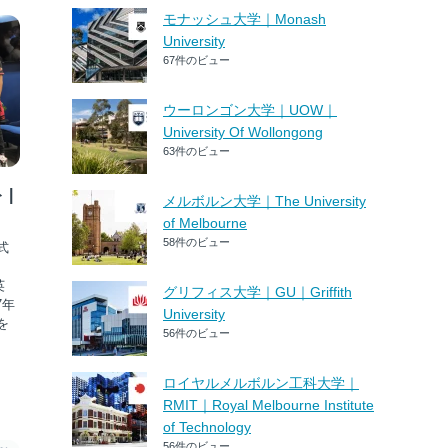
モナッシュ大学｜Monash
University
67件のビュー
ウーロンゴン大学｜UOW｜
University Of Wollongong
63件のビュー
|
メルボルン大学｜The University
of Melbourne
58件のビュー
式
英
グリフィス大学｜GU｜Griffith
7年
University
を
56件のビュー
.
ロイヤルメルボルン工科大学｜
RMIT｜Royal Melbourne Institute
of Technology
56件のビュー