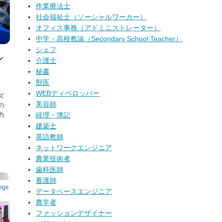
作業療法士
社会福祉士（ソーシャルワーカー）
オフィス事務（アドミニストレーター）
中学・高校教諭（Secondary School Teacher）
シェフ
ル
介護士
秘書
獣医
WEBディベロッパー
ズ
美容師
の
力
経理・簿記
建築士
英語教師
ネットワークエンジニア
農業技術者
歯科医師
看護師
データベースエンジニア
農学者
ファッションデザイナー