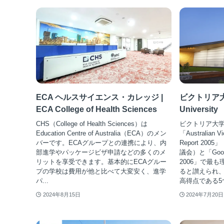
ECA ヘルスサイエンス・カレッジ |
ビクトリア大学
ECA College of Health Sciences
University
CHS（College of Health Sciences）は
ビクトリア大学（Vi
Education Centre of Australia（ECA）のメン
「Australian Vi
バーです。ECAグループとの連携により、内
Report 2
部進学やパッケージビザ申請などの多くのメ
議会）と「Good Un
リットを享受できます。基本的にECAグルー
2006」で最
プの学校は費用が他と比べて大変安く、進学
ると讃えられ
パ...
高得点である5
2024年8月15日
2024年7月20日