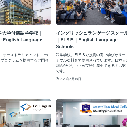
科大学付属語学学校｜
イングリッシュランゲージスクー
e English Language
｜ELSIS｜English Language
Schools
egeは、オーストラリアのシドニーに
語学学校、ELSISでは質の高い学びがリー
備プログラムを提供する専門教
ナブルな料金で提供されています。日本人
割合が少ないため英語に集中できるのも魅
です。
2023年4月19日