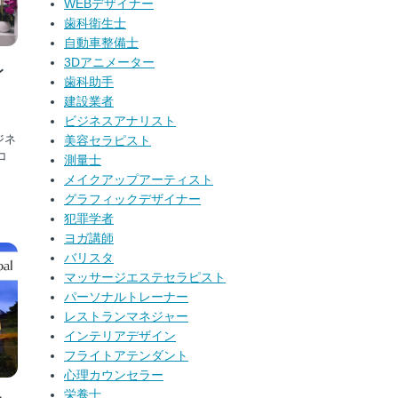
WEBデザイナー
歯科衛生士
自動車整備士
3Dアニメーター
レ
歯科助手
建設業者
ビジネスアナリスト
ジネ
美容セラピスト
コ
測量士
メイクアップアーティスト
グラフィックデザイナー
犯罪学者
ヨガ講師
バリスタ
マッサージエステセラピスト
パーソナルトレーナー
レストランマネジャー
インテリアデザイン
フライトアテンダント
心理カウンセラー
栄養士