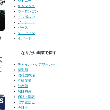
シドニー
キャンベラ
ウーロンゴン
メルボルン
アデレード
パース
ダーウィン
語
ホバート
なりたい職業で探す
ニ
カ
チャイルドケアワーカー
リ
薬剤師
に
幼稚園教諭
不動産業
助産師
教師補佐
通訳・翻訳
理学療法士
会計士