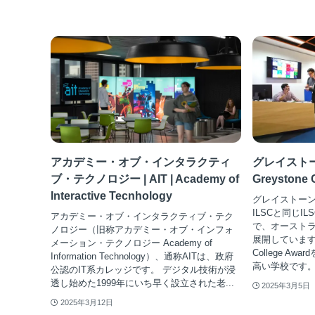
アカデミー・オブ・インタラクティ
グレイスト
ブ・テクノロジー | AIT | Academy of
Greystone 
Interactive Tecnhology
グレイストー
ILSCと同じI
アカデミー・オブ・インタラクティブ・テク
で、オースト
ノロジー（旧称アカデミー・オブ・インフォ
展開しています。Stu
メーション・テクノロジー Academy of
College A
Information Technology）、通称AITは、政府
高い学校です。
公認のIT系カレッジです。 デジタル技術が浸
透し始めた1999年にいち早く設立された老...
2025年3月5日
2025年3月12日