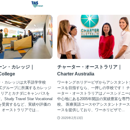
ーン・カレッジ｜
チャーター・オーストラリア｜
College
Charter Australia
ン・カレッジは大手語学学校
ワーキングホリデービザからアシスタント
LSCグループに所属するカレッジ
ースを目指すなら、一押しの学校です！ 
ラリアとカナダにキャンパスを
ーター・オーストラリアはノースシドニー
dy Travel Star Vocational
中心地にある2005年開設の実績豊富な専門
wardを受賞するなど、実績や評価の
校。 医療英語コースやアシスタントナー
 オーストラリアでは...
ースを提供しており、ワーホリビザで...
2025年2月13日