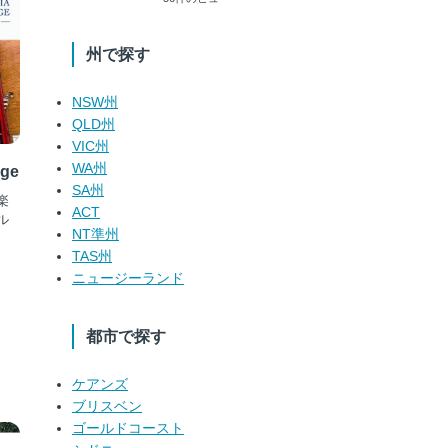
州で探す
NSW州
QLD州
VIC州
WA州
ge
SA州
楽
ACT
ル
NT準州
TAS州
ニュージーランド
都市で探す
ケアンズ
ブリスベン
ゴールドコースト