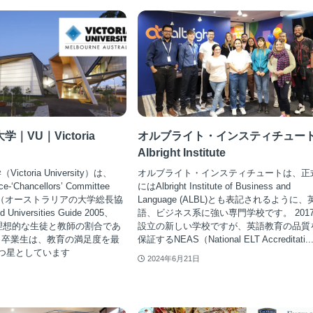
｜VU｜Victoria
オルブライト・インスティチュート 
Albright Institute
ctoria University）は、
オルブライト・インスティチュートは、正
ce-‘Chancellors’ Committee
にはAlbright Institute of Business and
005」（オーストラリアの大学総長協
Language (ALBL)とも表記されるように、
iversities Guide 2005、
語、ビジネス系に強い専門学校です。 201
も理想的な生徒と教師の割合であ
設立の新しい学校ですが、英語教育の品質
、卒業生は、教育の満足度を最
保証するNEAS（National ELT Accreditati..
つ星としています
2024年6月21日