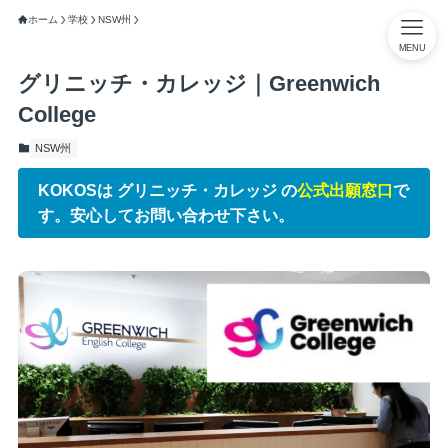
ホーム
学校
NSW州
MENU
グリニッチ・カレッジ｜Greenwich
College
NSW州
KOKOSは グリニッチ・カレッジ の
公式出願窓口
で
す。安心してお問い合わせ下さい。