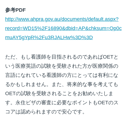
参考PDF
http://www.ahpra.gov.au/documents/default.aspx?
record=WD15%2F16890&dbid=AP&chksum=Qp0c
muAY5gYpR%2Fu3RJALHw%3D%3D
ただ、もし看護師を目指されるのであればOETと
いう医療英語の試験を受験された方が医療関係の
言語になれている看護師の方にとっては有利にな
るかもしれません。また、将来的な事を考えても
OETの試験を受験されることをお勧めいたしま
す。永住ビザの審査に必要なポイントもOETのス
コアは認められますので安心です。