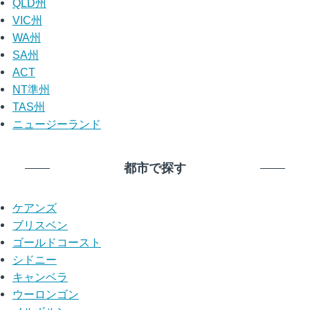
QLD州
VIC州
WA州
SA州
ACT
NT準州
TAS州
ニュージーランド
都市で探す
ケアンズ
ブリスベン
ゴールドコースト
シドニー
キャンベラ
ウーロンゴン