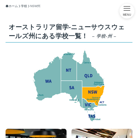
ホーム
学校
NSW州
MENU
オーストラリア留学-ニューサウスウェ
ールズ州にある学校一覧！
– 学校-州 –