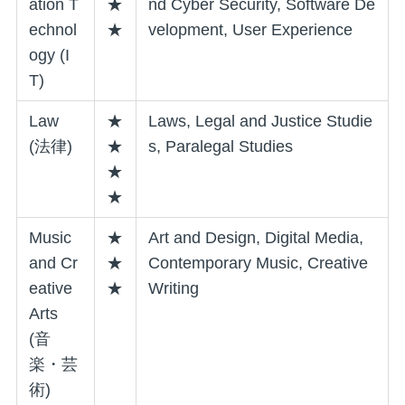
ation T
★
nd Cyber Security, Software De
echnol
★
velopment, User Experience
ogy (I
T)
Law
★
Laws, Legal and Justice Studie
(法律)
★
s, Paralegal Studies
★
★
Music
★
Art and Design, Digital Media,
and Cr
★
Contemporary Music, Creative
eative
★
Writing
Arts
(音
楽・芸
術)