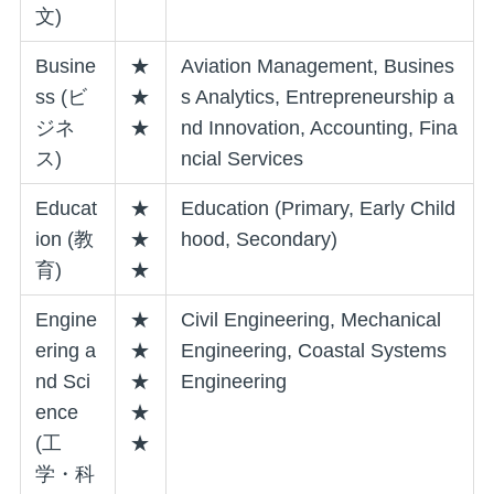
文)
Busine
★
Aviation Management, Busines
ss (ビ
★
s Analytics, Entrepreneurship a
ジネ
★
nd Innovation, Accounting, Fina
ス)
ncial Services
Educat
★
Education (Primary, Early Child
ion (教
★
hood, Secondary)
育)
★
Engine
★
Civil Engineering, Mechanical
ering a
★
Engineering, Coastal Systems
nd Sci
★
Engineering
ence
★
(工
★
学・科