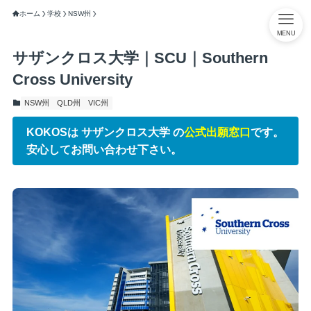
ホーム
学校
NSW州
MENU
サザンクロス大学｜SCU｜Southern
Cross University
NSW州
QLD州
VIC州
KOKOSは サザンクロス大学 の
公式出願窓口
です。
安心してお問い合わせ下さい。