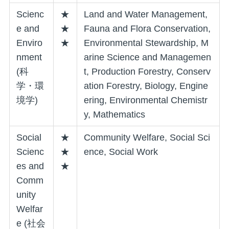
Scienc
★
Land and Water Management,
e and
★
Fauna and Flora Conservation,
Enviro
★
Environmental Stewardship, M
nment
arine Science and Managemen
(科
t, Production Forestry, Conserv
学・環
ation Forestry, Biology, Engine
境学)
ering, Environmental Chemistr
y, Mathematics
Social
★
Community Welfare, Social Sci
Scienc
★
ence, Social Work
es and
★
Comm
unity
Welfar
e (社会