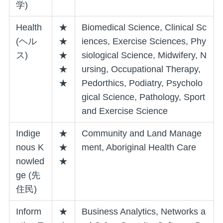
学)
Health
★
Biomedical Science, Clinical Sc
(ヘル
★
iences, Exercise Sciences, Phy
ス)
★
siological Science, Midwifery, N
★
ursing, Occupational Therapy,
★
Pedorthics, Podiatry, Psycholo
gical Science, Pathology, Sport
and Exercise Science
Indige
★
Community and Land Manage
nous K
★
ment, Aboriginal Health Care
nowled
★
ge (先
住民)
Inform
★
Business Analytics, Networks a