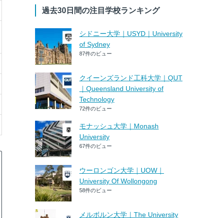
過去30日間の注目学校ランキング
シドニー大学｜USYD｜University
of Sydney
87件のビュー
クイーンズランド工科大学｜QUT
｜Queensland University of
Technology
72件のビュー
モナッシュ大学｜Monash
University
67件のビュー
ウーロンゴン大学｜UOW｜
University Of Wollongong
58件のビュー
メルボルン大学｜The University