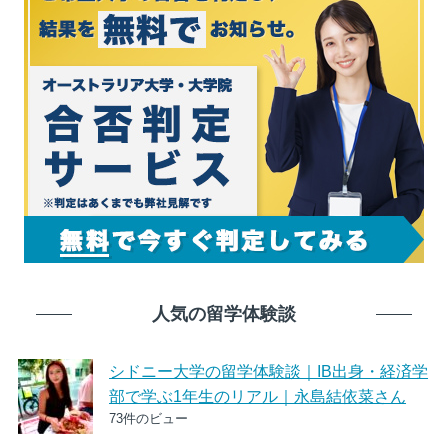
人気の留学体験談
シドニー大学の留学体験談｜IB出身・経済学
部で学ぶ1年生のリアル｜永島結依菜さん
73件のビュー