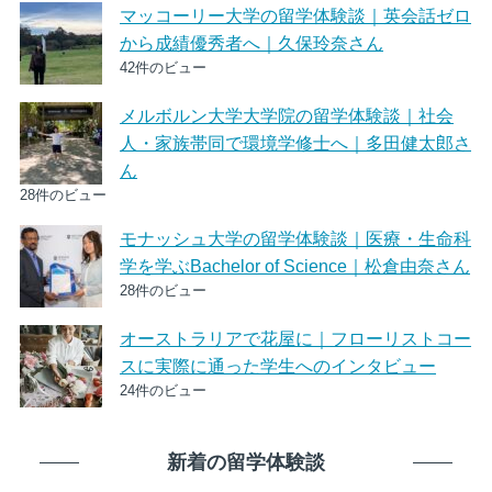
マッコーリー大学の留学体験談｜英会話ゼロ
から成績優秀者へ｜久保玲奈さん
42件のビュー
メルボルン大学大学院の留学体験談｜社会
人・家族帯同で環境学修士へ｜多田健太郎さ
ん
28件のビュー
モナッシュ大学の留学体験談｜医療・生命科
学を学ぶBachelor of Science｜松倉由奈さん
28件のビュー
オーストラリアで花屋に｜フローリストコー
スに実際に通った学生へのインタビュー
24件のビュー
新着の留学体験談