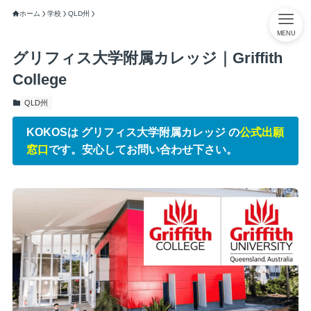
ホーム
学校
QLD州
MENU
グリフィス大学附属カレッジ｜Griffith
College
QLD州
KOKOSは グリフィス大学附属カレッジ の
公式出願
窓口
です。安心してお問い合わせ下さい。