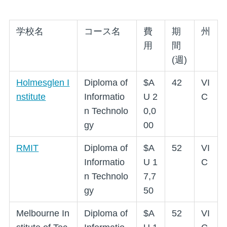
学校名
コース名
費
期
州
用
間
(週)
Holmesglen I
Diploma of
$A
42
VI
nstitute
Informatio
U 2
C
n Technolo
0,0
gy
00
RMIT
Diploma of
$A
52
VI
Informatio
U 1
C
n Technolo
7,7
gy
50
Melbourne In
Diploma of
$A
52
VI