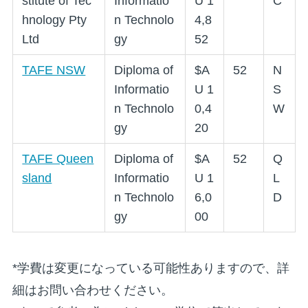
stitute of Tec
Informatio
U 1
C
hnology Pty
n Technolo
4,8
Ltd
gy
52
TAFE NSW
Diploma of
$A
52
N
Informatio
U 1
S
n Technolo
0,4
W
gy
20
TAFE Queen
Diploma of
$A
52
Q
sland
Informatio
U 1
L
n Technolo
6,0
D
gy
00
*学費は変更になっている可能性ありますので、詳
細はお問い合わせください。