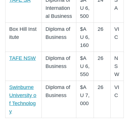
Internation
U 6,
A
al Business
500
Box Hill Inst
Diploma of
$A
26
VI
itute
Business
U 6,
C
160
TAFE NSW
Diploma of
$A
26
N
Business
U 6,
S
550
W
Swinburne
Diploma of
$A
26
VI
University o
Business
U 7,
C
f Technolog
000
y