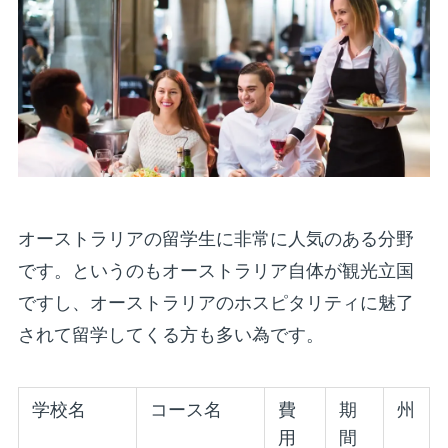
オーストラリアの留学生に非常に人気のある分野
です。というのもオーストラリア自体が観光立国
ですし、オーストラリアのホスピタリティに魅了
されて留学してくる方も多い為です。
学校名
コース名
費
期
州
用
間