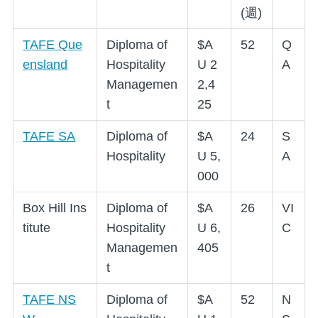
(週)
TAFE Que
Diploma of
$A
52
Q
ensland
Hospitality
U 2
A
Managemen
2,4
t
25
TAFE SA
Diploma of
$A
24
S
Hospitality
U 5,
A
000
Box Hill Ins
Diploma of
$A
26
VI
titute
Hospitality
U 6,
C
Managemen
405
t
TAFE NS
Diploma of
$A
52
N