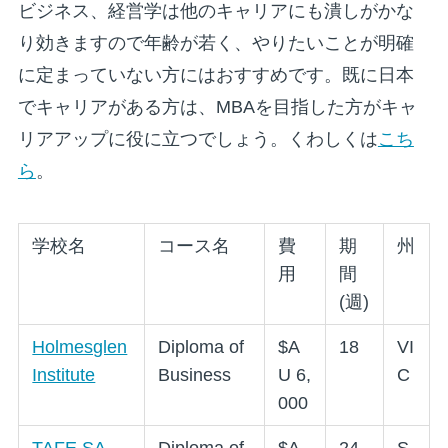
ビジネス、経営学は他のキャリアにも潰しがかな
り効きますので年齢が若く、やりたいことが明確
に定まっていない方にはおすすめです。既に日本
でキャリアがある方は、MBAを目指した方がキャ
リアアップに役に立つでしょう。くわしくは
こち
ら
。
学校名
コース名
費
期
州
用
間
(週)
Holmesglen
Diploma of
$A
18
VI
Institute
Business
U 6,
C
000
TAFE SA
Diploma of
$A
24
S