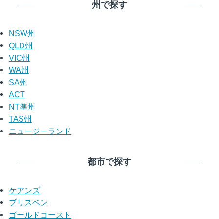
州で探す
NSW州
QLD州
VIC州
WA州
SA州
ACT
NT準州
TAS州
ニュージーランド
都市で探す
ケアンズ
ブリスベン
ゴールドコースト