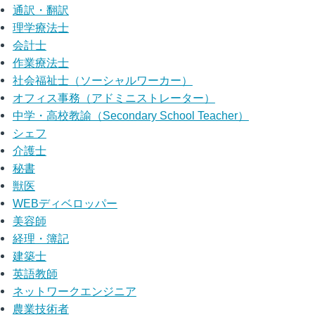
通訳・翻訳
理学療法士
会計士
作業療法士
社会福祉士（ソーシャルワーカー）
オフィス事務（アドミニストレーター）
中学・高校教諭（Secondary School Teacher）
シェフ
介護士
秘書
獣医
WEBディベロッパー
美容師
経理・簿記
建築士
英語教師
ネットワークエンジニア
農業技術者