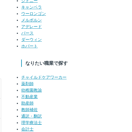
シドニー
キャンベラ
ウーロンゴン
メルボルン
アデレード
パース
ダーウィン
ホバート
なりたい職業で探す
チャイルドケアワーカー
薬剤師
幼稚園教諭
不動産業
助産師
教師補佐
通訳・翻訳
理学療法士
会計士