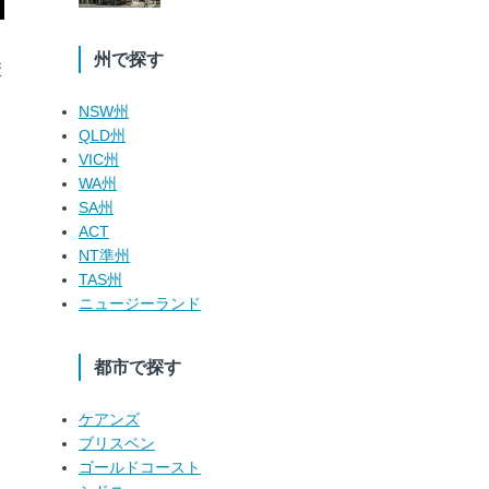
州で探す
校
NSW州
QLD州
VIC州
WA州
SA州
ACT
NT準州
TAS州
ニュージーランド
都市で探す
ケアンズ
ブリスベン
ゴールドコースト