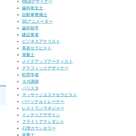
WEBデザイナー
歯科衛生士
自動車整備士
3Dアニメーター
歯科助手
建設業者
ビジネスアナリスト
美容セラピスト
測量士
メイクアップアーティスト
グラフィックデザイナー
犯罪学者
ヨガ講師
バリスタ
マッサージエステセラピスト
パーソナルトレーナー
レストランマネジャー
インテリアデザイン
フライトアテンダント
心理カウンセラー
栄養士