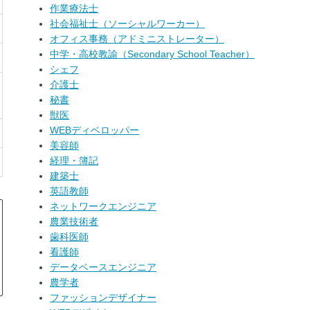
作業療法士
社会福祉士（ソーシャルワーカー）
オフィス事務（アドミニストレーター）
中学・高校教諭（Secondary School Teacher）
シェフ
介護士
秘書
獣医
WEBディベロッパー
美容師
経理・簿記
建築士
英語教師
ネットワークエンジニア
農業技術者
歯科医師
看護師
データベースエンジニア
農学者
ファッションデザイナー