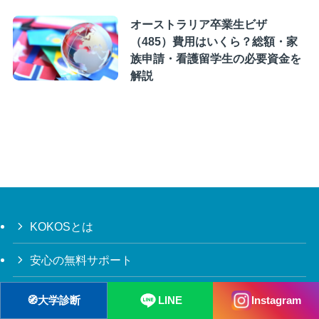
オーストラリア卒業生ビザ
（485）費用はいくら？総額・家
族申請・看護留学生の必要資金を
解説
KOKOSとは
安心の無料サポート
奨学金
🧭
大学診断
LINE
Instagram