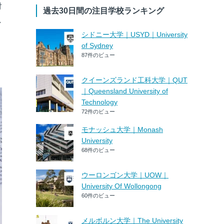
対
過去30日間の注目学校ランキング
し
シドニー大学｜USYD｜University
of Sydney
87件のビュー
クイーンズランド工科大学｜QUT
｜Queensland University of
Technology
72件のビュー
モナッシュ大学｜Monash
University
68件のビュー
ウーロンゴン大学｜UOW｜
University Of Wollongong
60件のビュー
メルボルン大学｜The University