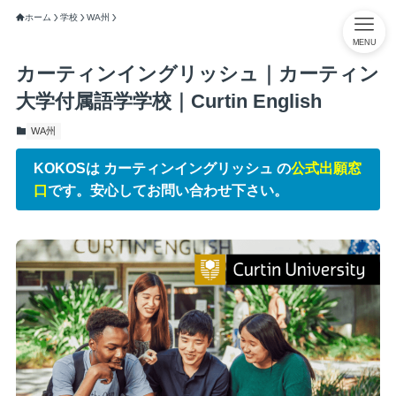
ホーム
学校
WA州
MENU
カーティンイングリッシュ｜カーティン
大学付属語学学校｜Curtin English
WA州
KOKOSは カーティンイングリッシュ の
公式出願窓
口
です。安心してお問い合わせ下さい。