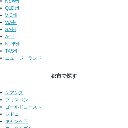
NSW州
QLD州
VIC州
WA州
SA州
ACT
NT準州
TAS州
ニュージーランド
都市で探す
ケアンズ
ブリスベン
ゴールドコースト
シドニー
キャンベラ