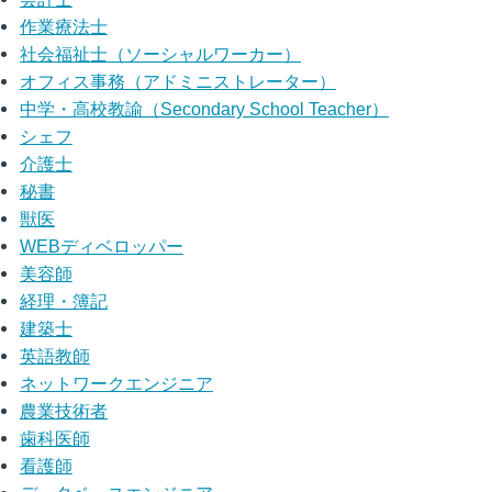
作業療法士
社会福祉士（ソーシャルワーカー）
オフィス事務（アドミニストレーター）
中学・高校教諭（Secondary School Teacher）
シェフ
介護士
秘書
獣医
WEBディベロッパー
美容師
経理・簿記
建築士
英語教師
ネットワークエンジニア
農業技術者
歯科医師
看護師