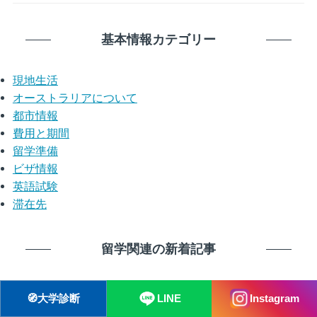
基本情報カテゴリー
現地生活
オーストラリアについて
都市情報
費用と期間
留学準備
ビザ情報
英語試験
滞在先
留学関連の新着記事
【2027年度】クイーンズランド大
🧭
大学診断
LINE
Instagram
学奨学金一覧！